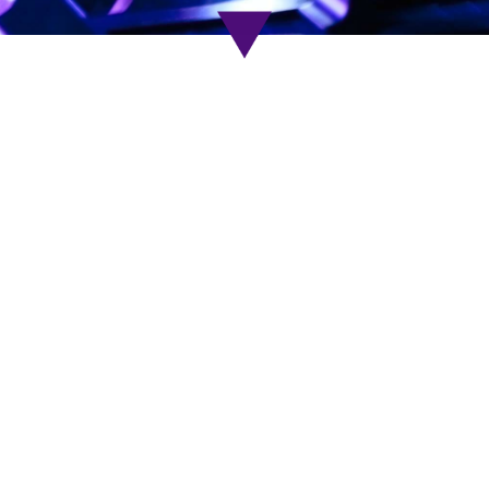
Comment le Covid-19 a débranché les DJ
Grenoblois
29 avril 2021
En savoir plus