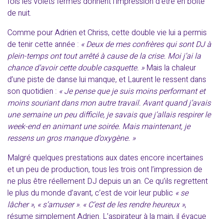
fois les volets fermés donnent l’impression d’être en boite
de nuit.
Comme pour Adrien et Chriss, cette double vie lui a permis
de tenir cette année :
« Deux de mes confrères qui sont DJ à
plein-temps ont tout arrêté à cause de la crise. Moi j’ai la
chance d’avoir cette double casquette. »
Mais la chaleur
d’une piste de danse lui manque, et Laurent le ressent dans
son quotidien :
« Je pense que je suis moins performant et
moins souriant dans mon autre travail. Avant quand j’avais
une semaine un peu difficile, je savais que j’allais respirer le
week-end en animant une soirée. Mais maintenant, je
ressens un gros manque d’oxygène. »
Malgré quelques prestations aux dates encore incertaines
et un peu de production, tous les trois ont l’impression de
ne plus être réellement DJ depuis un an. Ce qu’ils regrettent
le plus du monde d’avant, c’est de voir leur public
« se
lâcher »
,
« s’amuser »
.
« C’est de les rendre heureux »
,
résume simplement Adrien. L’aspirateur à la main, il évacue